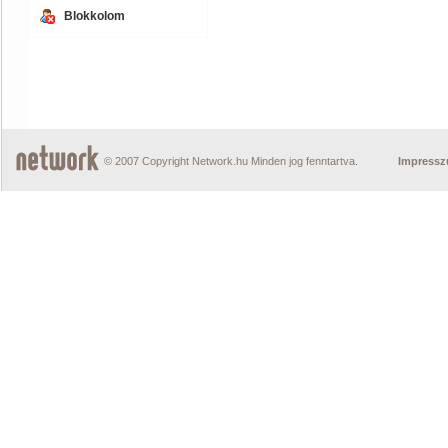
Blokkolom
© 2007 Copyright Network.hu Minden jog fenntartva.
Impress