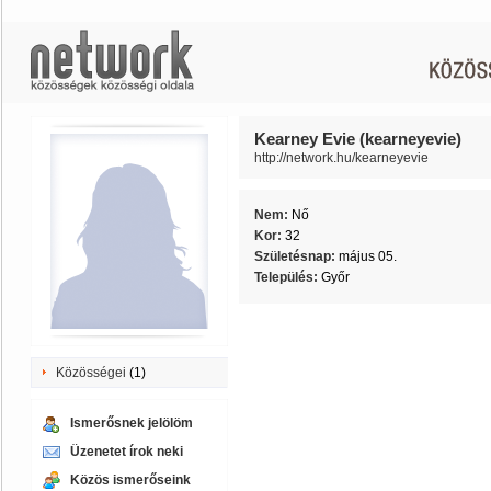
Kearney Evie (kearneyevie)
http://network.hu/kearneyevie
Nem:
Nő
Kor:
32
Születésnap:
május 05.
Település:
Győr
Közösségei
(1)
Ismerősnek jelölöm
Üzenetet írok neki
Közös ismerőseink