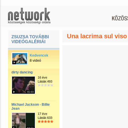
Una lacrima sul viso
ZSUZSA TOVÁBBI
VIDEÓGALÉRIÁI
Kedvencek
8 videó
dirty dancing
16 éve
Látták:493
05:03
Michael Jackson - Billie
Jean
17 éve
Látták:633