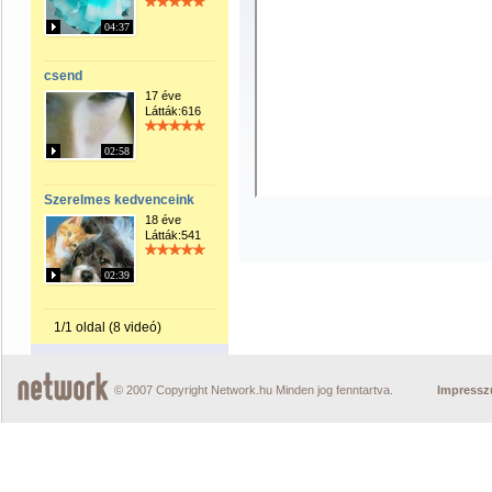
04:37
csend
17 éve
Látták:616
02:58
Szerelmes kedvenceink
18 éve
Látták:541
02:39
1/1 oldal (8 videó)
© 2007 Copyright Network.hu Minden jog fenntartva.
Impress