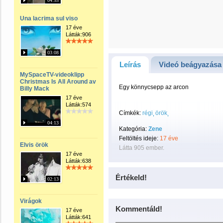
04:55
Una lacrima sul viso
17 éve
Látták:906
03:08
Leírás
Videó beágyazása
MySpaceTV-videoklipp
Christmas Is All Around av
Egy könnycsepp az arcon
Billy Mack
17 éve
Látták:574
Címkék:
régi
örök
04:13
Kategória:
Zene
Feltöltés ideje:
17 éve
Elvis örök
Látta 905 ember.
17 éve
Látták:638
Értékeld!
02:13
Virágok
Kommentáld!
17 éve
Látták:641