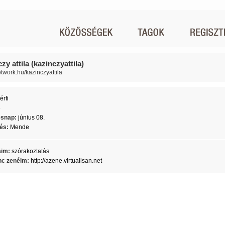
zy attila (kazinczyattila)
etwork.hu/kazinczyattila
érfi
6
ésnap:
június 08.
lés:
Mende
aim:
szórakoztatás
c zenéim:
http://azene.virtualisan.net