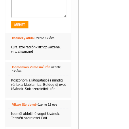
kazinczy attila
üzente
12 éve
Újra szól rádiónk itt:http://azene.
virtualisan.net
Domonkos Vilmosné Irén
üzente
12 éve
Köszönöm a látogatást és mindig
várlak a klubjaimba. Boldog új évet
kívánok. Sok szeretettel: Irén
Viktor Sándorné
üzente
12 éve
Istentől áldott hétvégét kívánok.
Testvéri szeretettel.Edit.