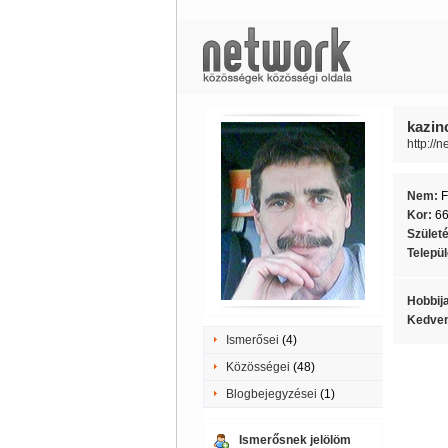
kazinc
http://n
Nem:
F
Kor:
6
Szület
Telepü
Hobbij
Kedven
Ismerősei
(4)
Közösségei
(48)
Blogbejegyzései
(1)
Ismerősnek jelölöm