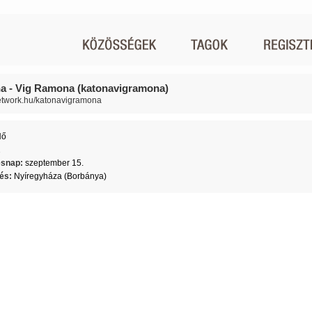
a - Vig Ramona (katonavigramona)
network.hu/katonavigramona
Nő
2
ésnap:
szeptember 15.
lés:
Nyíregyháza (Borbánya)