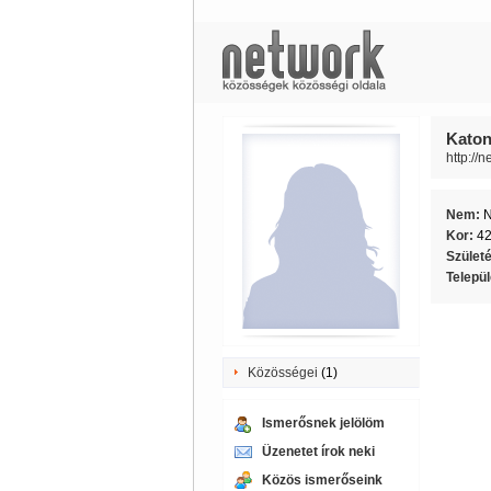
Katon
http://
Nem:
Kor:
4
Szület
Telepü
Közösségei
(1)
Ismerősnek jelölöm
Üzenetet írok neki
Közös ismerőseink