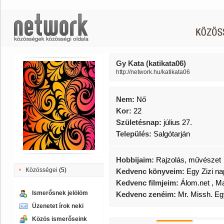
Gy Kata (katikata06)
http://network.hu/katikata06
Nem:
Nő
Kor:
22
Születésnap:
július 27.
Település:
Salgótarján
Hobbijaim:
Rajzolás, művészet
Közösségei
(5)
Kedvenc könyveim:
Egy Zizi nap
Kedvenc filmjeim:
Álom.net , M
Ismerősnek jelölöm
Kedvenc zenéim:
Mr. Missh. E
Üzenetet írok neki
Közös ismerőseink