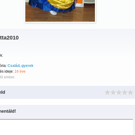
tta2010
k:
ória:
Család, gyerek
tés ideje:
16 éve
80 ember.
eld
entáld!