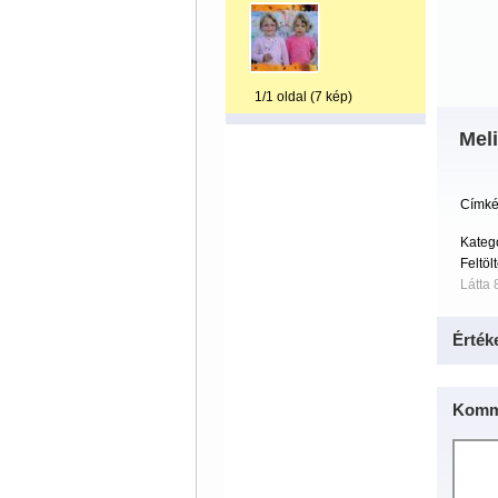
1/1 oldal (7 kép)
Meli
Címké
Kateg
Feltöl
Látta 
Érték
Komm