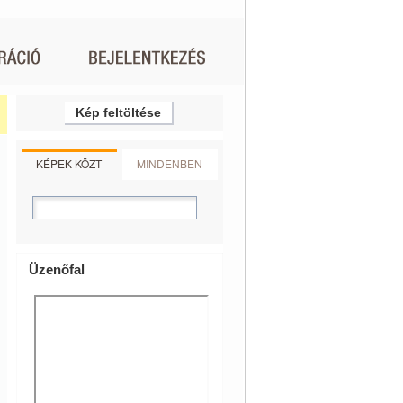
Kép feltöltése
KÉPEK KÖZT
MINDENBEN
Üzenőfal