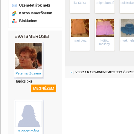
lila táska
csipkekendő
csipkek
Üzenetet írok neki
Közös ismerőseink
Blokkolom
ÉVA ISMERŐSEI
nyári blúz
kötött
nyakmele
mellény
VISSZA KASPARNENEMETHEVA ÖSSZE
Peternai Zuzana
Hajócsipke
reichert mária