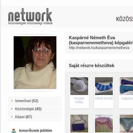
Kaspárné Németh Éva
(kasparnenemetheva) képgaléri
http://network.hu/kasparnenemetheva
Saját részre készültek
horgolt
kötött kendő
hajpánt
Ismerősei
(52)
kalap
Közösségei
(45)
Képei
(87)
Ismerősnek jelölöm