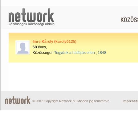
Imre Károly (karoly0125)
68 éves,
Közösségei:
Tegyünk a hátfájás ellen
,
1848
© 2007 Copyright Network.hu Minden jog fenntartva.
Impress