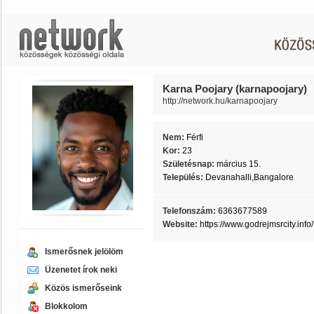
Karna Poojary (karnapoojary)
http://network.hu/karnapoojary
Nem:
Férfi
Kor:
23
Születésnap:
március 15.
Település:
Devanahalli,Bangalore
Telefonszám:
6363677589
Website:
https://www.godrejmsrcity.info/
Ismerősnek jelölöm
Üzenetet írok neki
Közös ismerőseink
Blokkolom