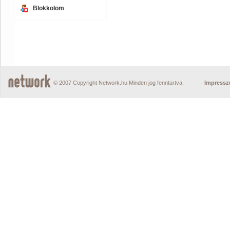
Blokkolom
© 2007 Copyright Network.hu Minden jog fenntartva.
Impress