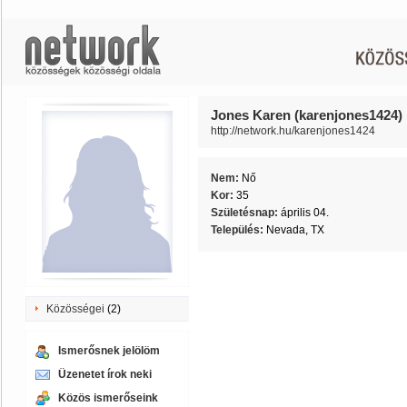
Jones Karen (karenjones1424)
http://network.hu/karenjones1424
Nem:
Nő
Kor:
35
Születésnap:
április 04.
Település:
Nevada, TX
Közösségei
(2)
Ismerősnek jelölöm
Üzenetet írok neki
Közös ismerőseink