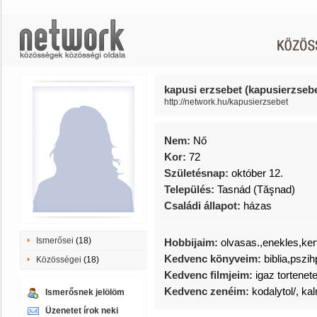
kapusi erzsebet (kapusierzsebe
http://network.hu/kapusierzsebet
Nem:
Nő
Kor:
72
Születésnap:
október 12.
Település:
Tasnád (Tăşnad)
Családi állapot:
házas
Ismerősei
(18)
Hobbijaim:
olvasas.,enekles,ke
Kedvenc könyveim:
biblia,pszi
Közösségei
(18)
Kedvenc filmjeim:
igaz tortenete
Kedvenc zenéim:
kodalytol/, k
Ismerősnek jelölöm
Üzenetet írok neki