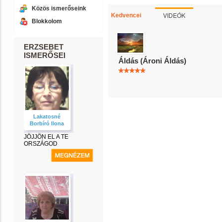
Közös ismerőseink
VIDEÓK
Kedvencei
Blokkolom
ERZSEBET
ISMERŐSEI
Áldás (Ároni Áldás)
Lakatosné
Borbíró Ilona
JÖJJÖN EL A TE
ORSZÁGOD