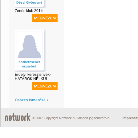
Dézsi Györgyné
Zenés klub 2014
botherzsebet
erzsebet
Erdélyi keresztények-
HATÁROK NÉLKÜL
Összes ismerőse
© 2007 Copyright Network.hu Minden jog fenntartva.
Impress