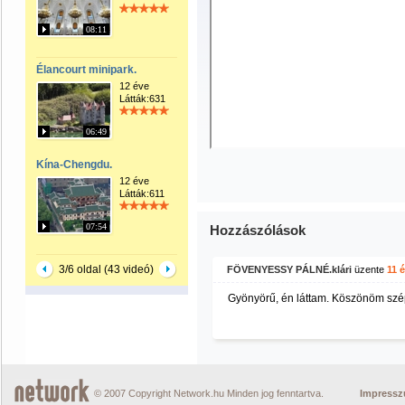
08:11
Élancourt minipark.
12 éve
Látták:631
06:49
Kína-Chengdu.
12 éve
Látták:611
07:54
Hozzászólások
3/6 oldal (43 videó)
FÖVENYESSY PÁLNÉ.klári
üzente
11 
Gyönyörű, én láttam. Köszönöm szé
© 2007 Copyright Network.hu Minden jog fenntartva.
Impress