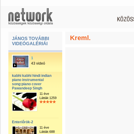
Kreml.
JÁNOS TOVÁBBI
VIDEÓGALÉRIÁI
1
43 videó
kabhi kabhi hindi indian
piano instrumental
song:piano cover
Pawandeep Singh
11 éve
Látták:1259
Enteriőrök-2
11 éve
Látták:688