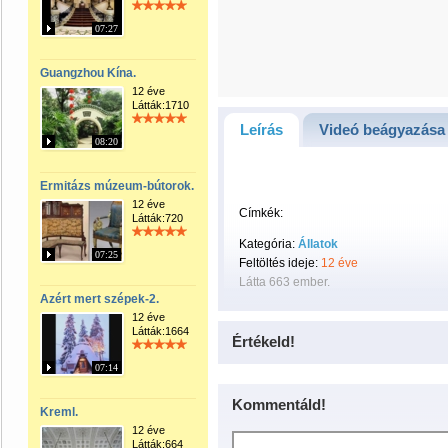
07:27
Guangzhou Kína.
12 éve
Látták:1710
Leírás
Videó beágyazása
08:20
Ermitázs múzeum-bútorok.
12 éve
Címkék:
Látták:720
Kategória:
Állatok
07:25
Feltöltés ideje:
12 éve
Látta 663 ember.
Azért mert szépek-2.
12 éve
Látták:1664
Értékeld!
07:14
Kommentáld!
Kreml.
12 éve
Látták:664