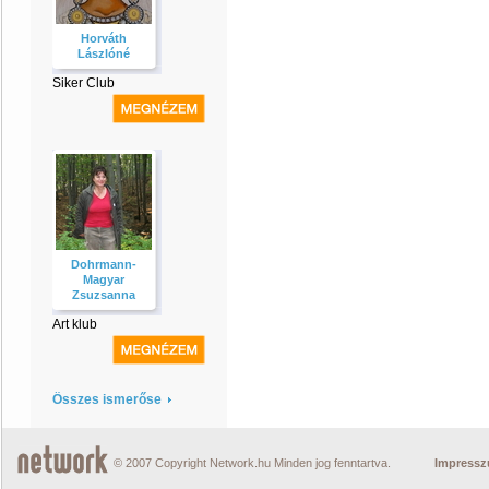
Horváth
Lászlóné
Siker Club
Dohrmann-
Magyar
Zsuzsanna
Art klub
Összes ismerőse
© 2007 Copyright Network.hu Minden jog fenntartva.
Impress