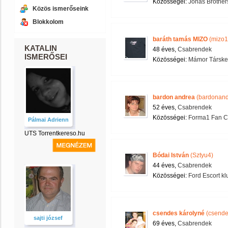
Közösségei:
Jonas Brother
Közös ismerőseink
Blokkolom
baráth tamás MIZO
(mizo1
KATALIN
48 éves,
Csabrendek
ISMERŐSEI
Közösségei:
Mámor Társke
bardon andrea
(bardonand
52 éves,
Csabrendek
Közösségei:
Forma1 Fan C
Pálmai Adrienn
UTS Torrentkereso.hu
Bódai István
(Sztyu4)
44 éves,
Csabrendek
Közösségei:
Ford Escort kl
csendes károlyné
(csende
sajti józsef
69 éves,
Csabrendek