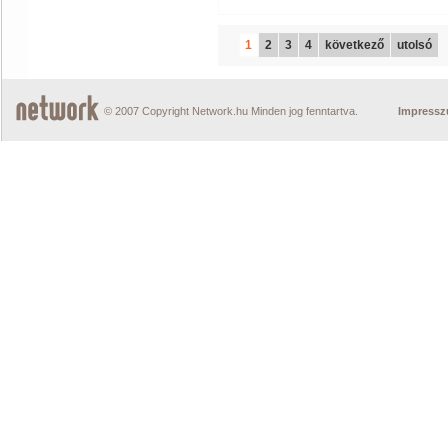
1
2
3
4
következő
utolsó
© 2007 Copyright Network.hu Minden jog fenntartva.
Impress