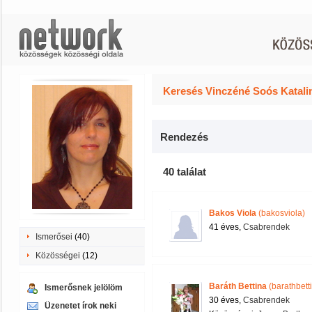
Keresés Vinczéné Soós Katalin
Rendezés
40 találat
Bakos Viola
(bakosviola)
41 éves,
Csabrendek
Ismerősei
(40)
Közösségei
(12)
Baráth Bettina
(barathbett
Ismerősnek jelölöm
30 éves,
Csabrendek
Üzenetet írok neki