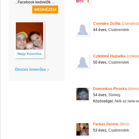
...Facebook kedvelők ...
Csendes Zsófia
(csendesz
44 éves,
Csabrendek
Nagy Krisztina
Cziklinné Hajnalka
(czikli
50 éves,
Csabrendek
Összes ismerőse
Domonkos Piroska
(domon
54 éves,
Sümeg
Közösségei:
Akik az iwiw-e
Farkas Ferenc
(ferci)
53 éves,
Csabrendek