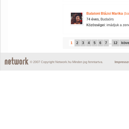
Balatoni Blázsi Marika
(ba
74 éves,
Budaörs
Közösségei:
imádjuk a zen
1
2
3
4
5
6
7
...
12
köve
© 2007 Copyright Network.hu Minden jog fenntartva.
Impress