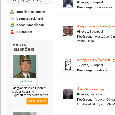
Blogbejegyzései
(1)
66 éves,
Budapest
Közösségei:
Horvátország 
Ismerősnek jelölöm
Üzenetet írok neki
Közös ismerőseink
Akay- Kovács Böske
(aka
68 éves,
Budapest
Blokkolom
Közösségei:
Hosszúvonó nó
vannak klub
MÁRTA
ISMERŐSEI
Aranyecset Művészeti Eg
17 éves,
Budapest
Közösségei:
Festészet
Kapi Gábor
Magyar Nóta és Operett
Ásin Gábor
(asingabor)
klub a Kataning
82 éves,
Szigethalom
Egyesület szervezésében
Közösségei:
Magyar Gárda 
ÖRÖKZÖLDEK
,
VILLÁMC