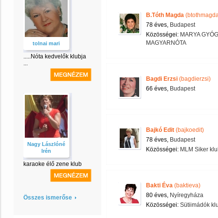
B.Tóth Magda
(btothmagda
78 éves,
Budapest
Közösségei:
MARYA GYÓ
MAGYARNÓTA
tolnai mari
.....Nóta kedvelők klubja
...
Bagdi Erzsi
(bagdierzsi)
66 éves,
Budapest
Bajkó Edit
(bajkoedit)
78 éves,
Budapest
Nagy Lászlóné
Közösségei:
MLM Siker klu
Irén
karaoke élő zene klub
Bakti Éva
(baktieva)
80 éves,
Nyíregyháza
Összes ismerőse
Közösségei:
Sütiimádók kl