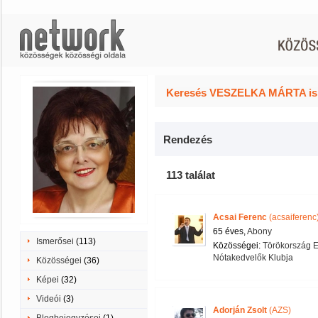
Keresés VESZELKA MÁRTA ism
Rendezés
113 találat
Acsai Ferenc
(acsaiferenc
65 éves,
Abony
Ismerősei
(113)
Közösségei:
Törökország E
Nótakedvelők Klubja
Közösségei
(36)
Képei
(32)
Videói
(3)
Adorján Zsolt
(AZS)