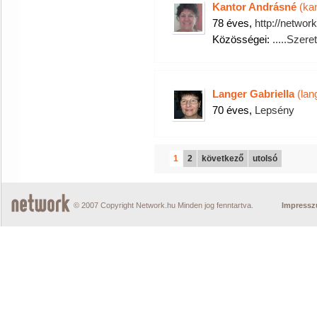
Kantor Andrásné
(kan
78 éves,
http://networ
Közösségei:
.....Szerete
Langer Gabriella
(lang
70 éves,
Lepsény
1
2
következő
utolsó
© 2007 Copyright Network.hu Minden jog fenntartva.
Impress