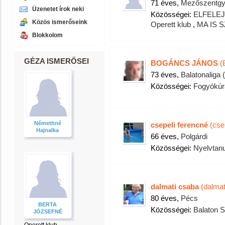
71 éves,
Mezőszentgy
Üzenetet írok neki
Közösségei:
ELFELE
Közös ismerőseink
Operett klub
,
MA IS 
Blokkolom
GÉZA ISMERŐSEI
BOGÁNCS JÁNOS
(
73 éves,
Balatonaliga 
Közösségei:
Fogyókúr
Némethné
csepeli ferencné
(cse
Hajnalka
66 éves,
Polgárdi
Közösségei:
Nyelvtanu
dalmati csaba
(dalmat
80 éves,
Pécs
BERTA
Közösségei:
Balaton 
JÓZSEFNÉ