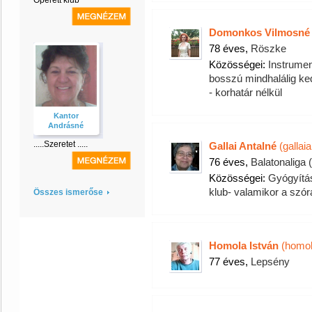
Operett klub
Domonkos Vilmosné 
78 éves,
Röszke
Közösségei:
Instrumen
bosszú mindhalálig ke
- korhatár nélkül
Kantor
Andrásné
.....Szeretet .....
Gallai Antalné
(gallaia
76 éves,
Balatonaliga 
Közösségei:
Gyógyítá
klub- valamikor a szór
Összes ismerőse
Homola István
(homol
77 éves,
Lepsény