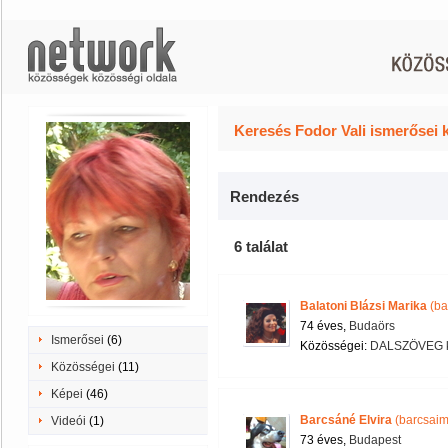
Keresés Fodor Vali ismerősei 
Rendezés
6 találat
Balatoni Blázsi Marika
(ba
74 éves,
Budaörs
Ismerősei
(6)
Közösségei:
DALSZÖVEG k
Közösségei
(11)
Képei
(46)
Barcsáné Elvira
(barcsaim
Videói
(1)
73 éves,
Budapest