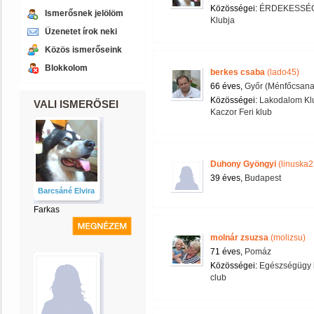
Közösségei:
ÉRDEKESSÉ
Ismerősnek jelölöm
Klubja
Üzenetet írok neki
Közös ismerőseink
Blokkolom
berkes csaba
(lado45)
66 éves,
Győr (Ménfőcsana
Közösségei:
Lakodalom Kl
VALI ISMERŐSEI
Kaczor Feri klub
Duhony Gyöngyi
(linuska2
39 éves,
Budapest
Barcsáné Elvira
Farkas
molnár zsuzsa
(molizsu)
71 éves,
Pomáz
Közösségei:
Egészségügy 
club