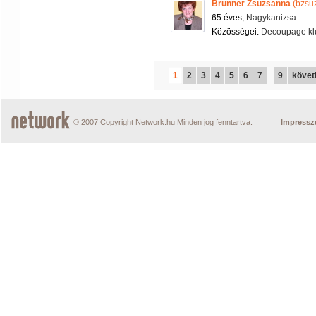
Brunner Zsuzsanna
(bzsu
65 éves,
Nagykanizsa
Közösségei:
Decoupage kl
1
2
3
4
5
6
7
...
9
követ
© 2007 Copyright Network.hu Minden jog fenntartva.
Impress