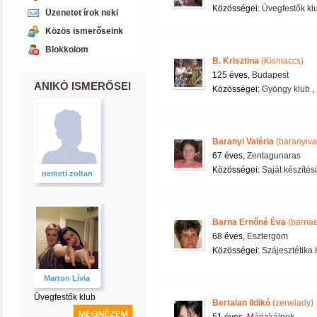
Közösségei:
Üvegfestők kl
Üzenetet írok neki
Közös ismerőseink
Blokkolom
B. Krisztina
(Kismaccs)
125 éves,
Budapest
ANIKÓ ISMERŐSEI
Közösségei:
Gyöngy klub
,
Baranyi Valéria
(baranyiva
67 éves,
Zentagunaras
Közösségei:
Saját készítés
nemeti zoltan
Barna Ernőné Éva
(barna
68 éves,
Esztergom
Közösségei:
Szájesztétika 
Marton Lívia
Üvegfestők klub
Bertalan Ildikó
(zenelady)