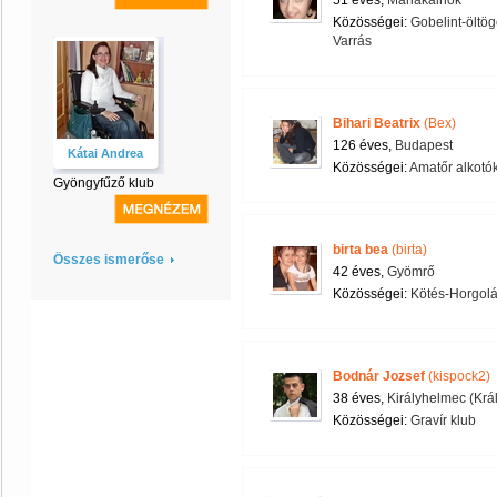
51 éves,
Máriakálnok
Közösségei:
Gobelint-öltög
Varrás
Bihari Beatrix
(Bex)
126 éves,
Budapest
Kátai Andrea
Közösségei:
Amatőr alkotók
Gyöngyfűző klub
birta bea
(birta)
Összes ismerőse
42 éves,
Gyömrő
Közösségei:
Kötés-Horgol
Bodnár Jozsef
(kispock2)
38 éves,
Királyhelmec (Kr
Közösségei:
Gravír klub