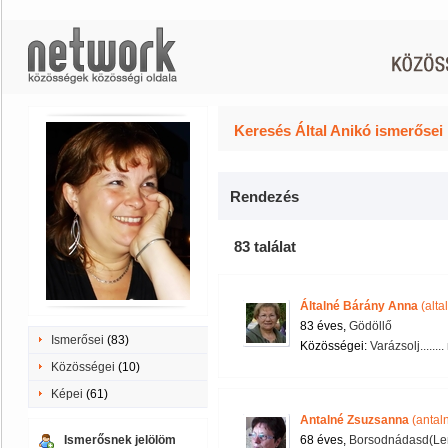
Keresés Által Anikó ismerősei
Rendezés
83 találat
Általné Bárány Anna
(alta
83 éves,
Gödöllő
Ismerősei
(83)
Közösségei:
Varázsolj.......
Közösségei
(10)
Képei
(61)
Antalné Zsuzsanna
(antal
Ismerősnek jelölöm
68 éves,
Borsodnádasd(Le