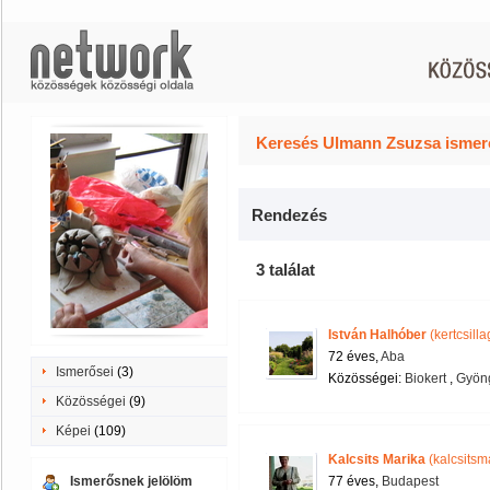
Keresés Ulmann Zsuzsa ismerő
Rendezés
3 találat
István Halhóber
(kertcsilla
72 éves,
Aba
Ismerősei
(3)
Közösségei:
Biokert
,
Gyöng
Közösségei
(9)
Képei
(109)
Kalcsits Marika
(kalcsitsm
Ismerősnek jelölöm
77 éves,
Budapest