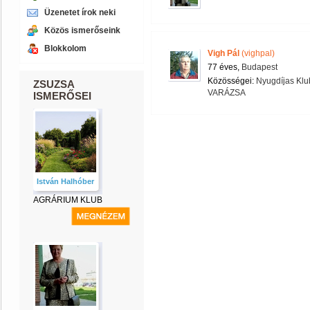
Üzenetet írok neki
Közös ismerőseink
Blokkolom
Vigh Pál
(vighpal)
77 éves,
Budapest
Közösségei:
Nyugdíjas Klu
ZSUZSA
VARÁZSA
ISMERŐSEI
István Halhóber
AGRÁRIUM KLUB