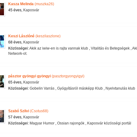
Kasza Melinda
(muszka26)
45 éves,
Kaposvár
Keszi Lászlóné
(keszilaszlone)
68 éves,
Kaposvár
Közösségei:
Akik az iwiw-en is rajta vannak klub
,
Vitalitás és Betegségek
,
Aki
Network-ot.
pásztor gyöngyi gyöngyi
(pasztorgyongyigyi)
65 éves,
Kaposvár
Közösségei:
Gobelin Varrás
,
Gyógyításról másképp Klub
,
Nyelvtanulás klub
Szabó Szilvi
(Csotus68)
57 éves,
Kaposvár
Közösségei:
Magyar Humor
,
Ossian rajongók
,
Kaposvár közösségi portál