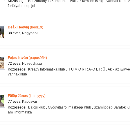
Közösségei:
Boszorkányos Kompánia
,
Akik az iwiw-en is rajta vannak klub
,
S
fortélyai-receptjei
Deák Hedvig
(hedi19)
38 éves,
Nagyberki
Fejes István
(papus954)
72 éves,
Nyíregyháza
Közösségei:
Kreatív Informatika klub
,
H U M O R R A -D E R Ü
,
Akik az iwiw-en
vannak klub
Fülöp János
(jimmyyyy)
77 éves,
Kaposvár
Közösségei:
Balcsi klub
,
Gyógyításról másképp Klub
,
Számítógép Barátok K
ami informatika