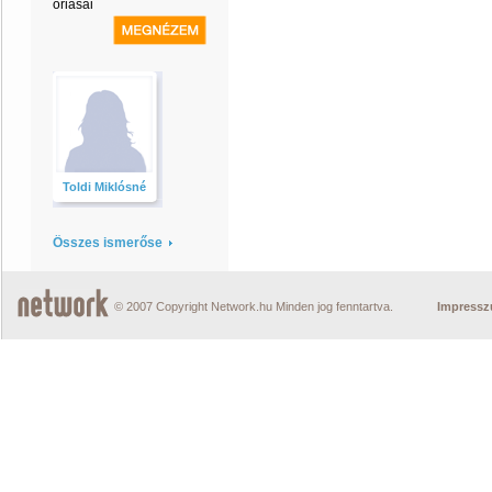
óriásai
Toldi Miklósné
Összes ismerőse
© 2007 Copyright Network.hu Minden jog fenntartva.
Impress