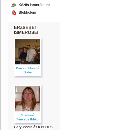
Közös ismerőseink
Blokkolom
ERZSÉBET
ISMERŐSEI
Barcza Tiborné
Böbe
Szalainé
Tánczos Ildikó
Gary Moore és a BLUES