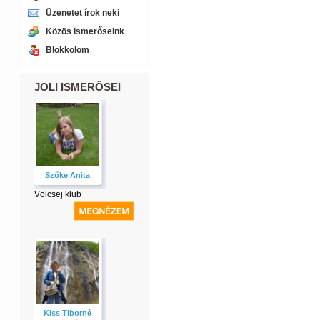
Üzenetet írok neki
Közös ismerőseink
Blokkolom
JOLI ISMERŐSEI
Szőke Anita
Völcsej klub
Kiss Tiborné