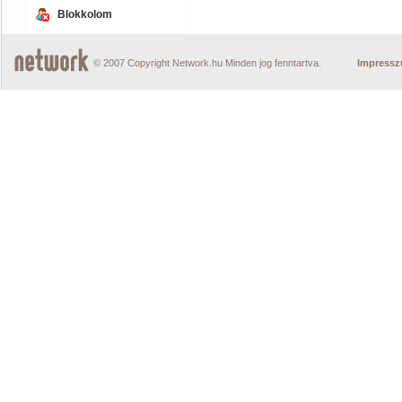
Blokkolom
© 2007 Copyright Network.hu Minden jog fenntartva.
Impress