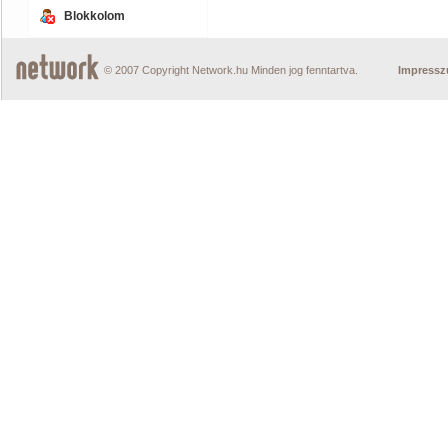
Blokkolom
© 2007 Copyright Network.hu Minden jog fenntartva.
Impress