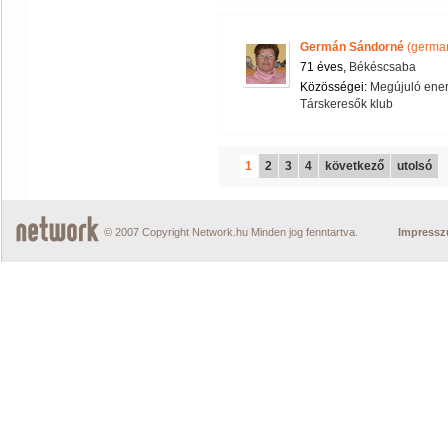
Germán Sándorné
(germa
71 éves,
Békéscsaba
Közösségei:
Megújuló ener
Társkeresők klub
1
2
3
4
következő
utolsó
© 2007 Copyright Network.hu Minden jog fenntartva.
Impress