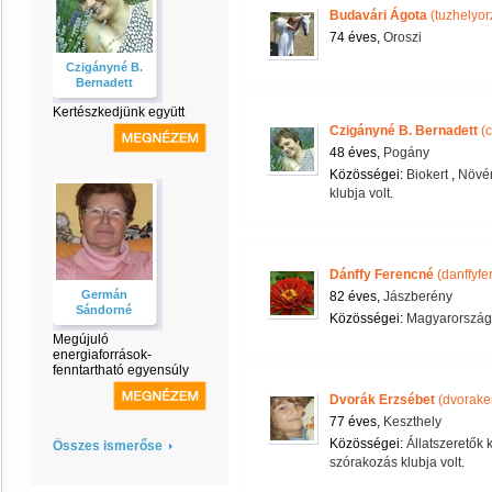
Budavári Ágota
(tuzhelyor
74 éves,
Oroszi
Czigányné B.
Bernadett
Kertészkedjünk együtt
Czigányné B. Bernadett
(c
48 éves,
Pogány
Közösségei:
Biokert
,
Növén
klubja volt.
Dánffy Ferencné
(danffyfe
Germán
82 éves,
Jászberény
Sándorné
Közösségei:
Magyarország
Megújuló
energiaforrások-
fenntartható egyensúly
Dvorák Erzsébet
(dvorake
77 éves,
Keszthely
Közösségei:
Állatszeretők 
Összes ismerőse
szórakozás klubja volt.