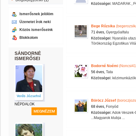
Blogbejegyzései
(1)
Közösségei:
MADARAK
,
F
Ismerősnek jelölöm
Üzenetet írok neki
Bege Rózsika
(begerozsik
Közös ismerőseink
71 éves,
Gyergyóalfalu
Blokkolom
Közösségei:
Nyaralás utaz
Törökország Egzotikus Vil
SÁNDORNÉ
ISMERŐSEI
Bodorné Noémi
(Noncsi41
56 éves,
Tata
Közösségei:
kézimunkázók 
Veréb Józsefné
Böröcz József
(boroczjozs
NÉPDALOK
68 éves,
Fonyód
Közösségei:
Adok-Veszek-C
...Magyarok klubja ...