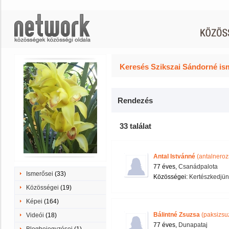
Keresés Szikszai Sándorné is
Rendezés
33 találat
Antal Istvánné
(antalneroz
77 éves,
Csanádpalota
Ismerősei
(33)
Közösségei:
Kertészkedjün
Közösségei
(19)
Képei
(164)
Bálintné Zsuzsa
(paksizsu
Videói
(18)
77 éves,
Dunapataj