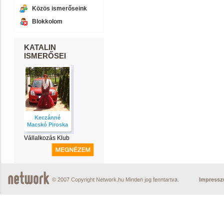
Közös ismerőseink
Blokkolom
KATALIN
ISMERŐSEI
Keczánné
Macskó Piroska
Vállalkozás Klub
© 2007 Copyright Network.hu Minden jog fenntartva.
Impress