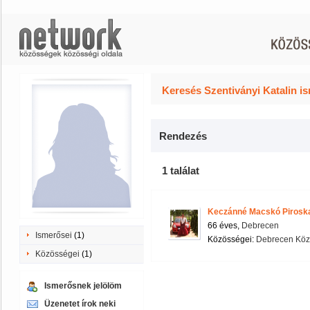
Keresés Szentiványi Katalin i
Rendezés
1 találat
Keczánné Macskó Pirosk
66 éves,
Debrecen
Ismerősei
(1)
Közösségei:
Debrecen Köz
Közösségei
(1)
Ismerősnek jelölöm
Üzenetet írok neki