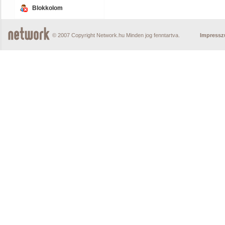
Blokkolom
© 2007 Copyright Network.hu Minden jog fenntartva.
Impress