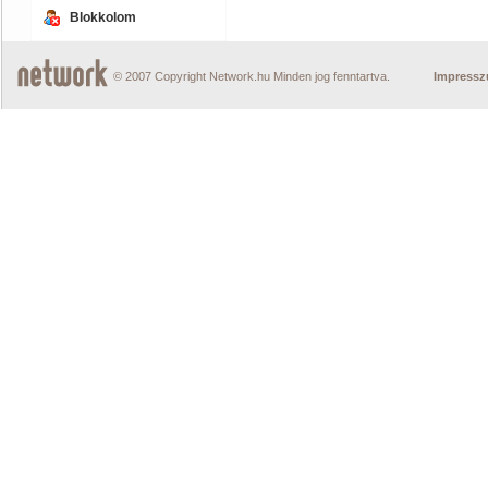
Blokkolom
© 2007 Copyright Network.hu Minden jog fenntartva.
Impress