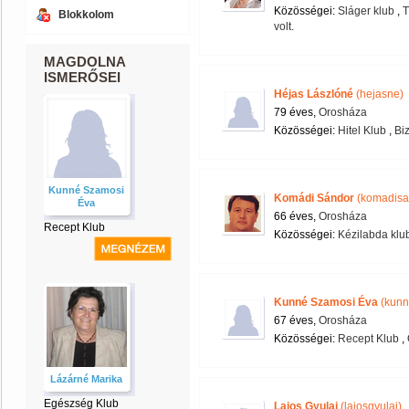
Közösségei:
Sláger klub
,
T
Blokkolom
volt.
MAGDOLNA
ISMERŐSEI
Héjas Lászlóné
(hejasne)
79 éves,
Orosháza
Közösségei:
Hitel Klub
,
Biz
Kunné Szamosi
Komádi Sándor
(komadisa
Éva
66 éves,
Orosháza
Recept Klub
Közösségei:
Kézilabda klu
Kunné Szamosi Éva
(kunn
67 éves,
Orosháza
Közösségei:
Recept Klub
,
Lázárné Marika
Egészség Klub
Lajos Gyulai
(lajosgyulai)