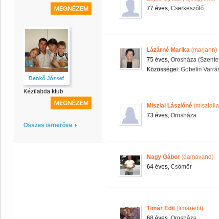
77 éves,
Cserkeszőlő
Lázárné Marika
(marjann)
75 éves,
Orosháza (Szente
Közösségei:
Gobelin Varrá
Benkő József
Kézilabda klub
Miszlai Lászlóné
(miszlail
73 éves,
Orosháza
Összes ismerőse
Nagy Gábor
(damavand)
64 éves,
Csömör
Timár Edit
(timaredit)
68 éves,
Orosháza