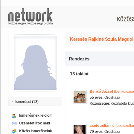
Keresés Rajkiné Szula Magdol
Rendezés
13 találat
Benkő József
(benkojozse
55 éves,
Orosháza
Ismerősei
(13)
Közösségei:
Kézilabda klu
Ismerősnek jelölöm
Üzenetet írok neki
csete zoltánné
(csetezolta
Közös ismerőseink
79 éves,
Orosháza