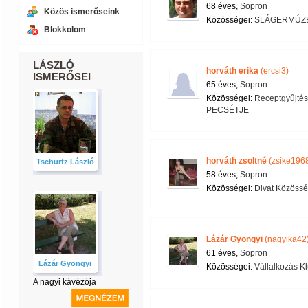
68 éves,
Sopron
Közös ismerőseink
Közösségei:
SLÁGERMÚZ
Blokkolom
LÁSZLÓ
horváth erika
(ercsi3)
ISMERŐSEI
65 éves,
Sopron
Közösségei:
Receptgyűjtés
PECSÉTJE
horváth zsoltné
(zsike196
Tschürtz László
58 éves,
Sopron
Közösségei:
Divat Közöss
Lázár Gyöngyi
(nagyika42
61 éves,
Sopron
Lázár Gyöngyi
Közösségei:
Vállalkozás K
A nagyi kávézója