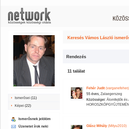
Keresés Vámos László ismerős
Rendezés
11 találat
Fehér Judit
(varganefeherj
55 éves,
Zalaegerszeg
Ismerősei
(11)
Közösségei:
Álomfejtők és
HOROSZKÓPGYŰJTEMÉN
Képei
(22)
Ismerősnek jelölöm
Glász Mihály
(Mityu2010)
Üzenetet írok neki