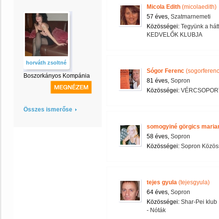
Micola Edith
(micolaedith)
57 éves,
Szatmarnemeti
Közösségei:
Tegyünk a hátf
KEDVELŐK KLUBJA
horváth zsoltné
Sógor Ferenc
(sogorferenc
Boszorkányos Kompánia
81 éves,
Sopron
Közösségei:
VÉRCSOPOR
Összes ismerőse
somogyiné görgics maria
58 éves,
Sopron
Közösségei:
Sopron Közös
tejes gyula
(tejesgyula)
64 éves,
Sopron
Közösségei:
Shar-Pei klub
- Nóták