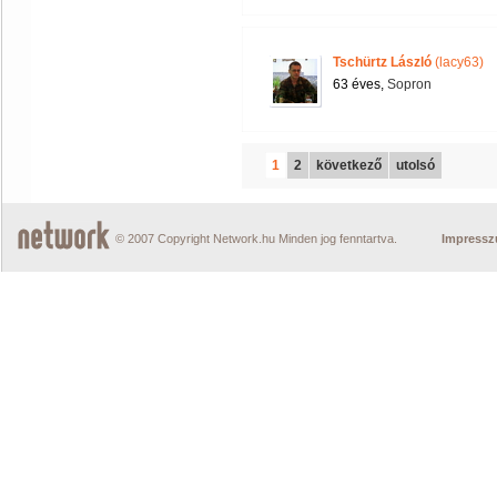
Tschürtz László
(lacy63)
63 éves,
Sopron
1
2
következő
utolsó
© 2007 Copyright Network.hu Minden jog fenntartva.
Impress