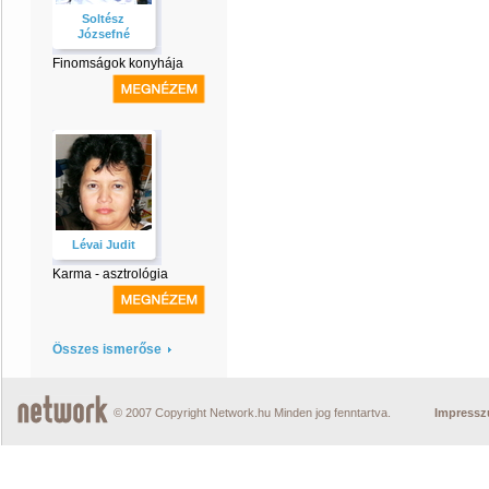
Soltész
Józsefné
Finomságok konyhája
Lévai Judit
Karma - asztrológia
Összes ismerőse
© 2007 Copyright Network.hu Minden jog fenntartva.
Impress