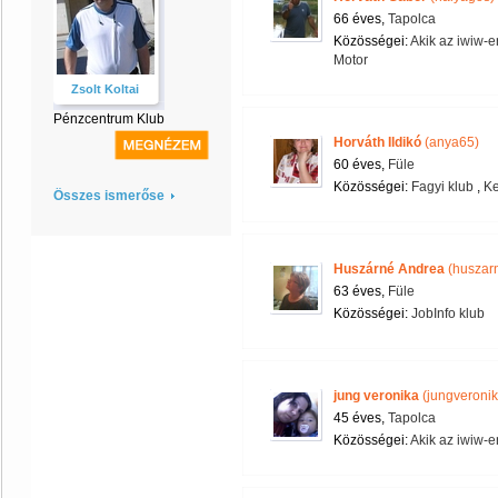
66 éves,
Tapolca
Közösségei:
Akik az iwiw-e
Motor
Zsolt Koltai
Pénzcentrum Klub
Horváth Ildikó
(anya65)
60 éves,
Füle
Közösségei:
Fagyi klub
,
Ke
Összes ismerőse
Huszárné Andrea
(huszar
63 éves,
Füle
Közösségei:
JobInfo klub
jung veronika
(jungveronik
45 éves,
Tapolca
Közösségei:
Akik az iwiw-e