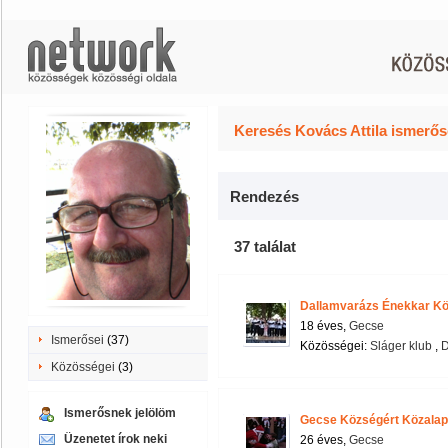
Keresés Kovács Attila ismerős
Rendezés
37 találat
Dallamvarázs Énekkar Kö
18 éves,
Gecse
Ismerősei
(37)
Közösségei:
Sláger klub
,
Közösségei
(3)
Ismerősnek jelölöm
Gecse Községért Közalap
Üzenetet írok neki
26 éves,
Gecse