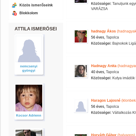
Közösségei:
Tanuljunk együ
Közös ismerőseink
VARÁZSA
Blokkolom
ATTILA ISMERŐSEI
hadnagy Ákos
(hadnagyak
56 éves,
Tapolca
Közösségei:
Bajnokok Ligá
Hadnagy Anita
(hadnagyan
nemcsenyi
gyöngyi
40 éves,
Tapolca
Közösségei:
Kutya imádók 
Haragos Lajosné
(klonbek
56 éves,
Tapolca
Közösségei:
Vállalkozás K
Kocsor Adrienn
Horváth Gábor
(halyagos)