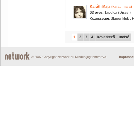
Karáth Maja
(karathmaja)
63 éves,
Tapolca (Diszel)
Közösségei:
Sláger klub
,
1
2
3
4
következő
utolsó
© 2007 Copyright Network.hu Minden jog fenntartva.
Impress