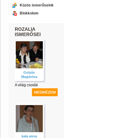
Közös ismerőseink
Blokkolom
ROZALIA
ISMERŐSEI
Gulyás
Magdolna
A világ csodái
kala anna