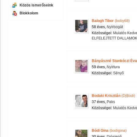
Közös ismerőseink
Blokkolom
Balogh Tibor
(boby68)
58 éves,
Nyírbogát
Közösségei:
Mulatós Kedv
ELFELEJTETT DALLAMO
Bányászné Stankóczi Éva
59 éves,
Nyírtura
Közösségei:
Sényő
Bodaki Krisztián
(DjBodi)
37 éves,
Paks
Közösségei:
Mulatós Kedv
Bódi Gina
(bodigina)
30 éves,
Diósjenő