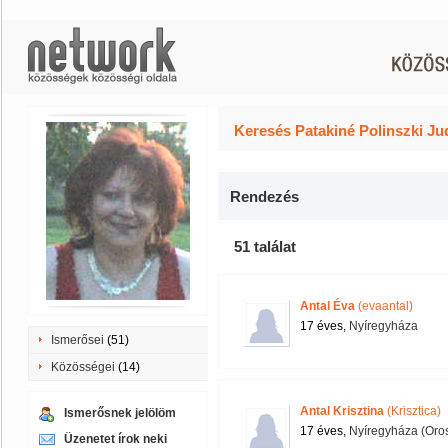
Keresés Patakiné Polinszki Jud
Rendezés
51 találat
Antal Éva
(evaantal)
17 éves,
Nyíregyháza
Ismerősei
(51)
Közösségei
(14)
Antal Krisztina
(Krisztica)
Ismerősnek jelölöm
17 éves,
Nyíregyháza (Oro
Üzenetet írok neki