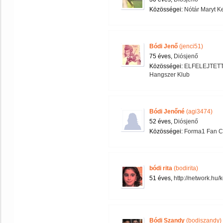
Közösségei:
Nótár Maryt K
Bódi Jenő
(jenci51)
75 éves,
Diósjenő
Közösségei:
ELFELEJTET
Hangszer Klub
Bódi Jenőné
(agi3474)
52 éves,
Diósjenő
Közösségei:
Forma1 Fan C
bódi rita
(bodirita)
51 éves,
http://network.hu/
Bódi Szandy
(bodiszandy)