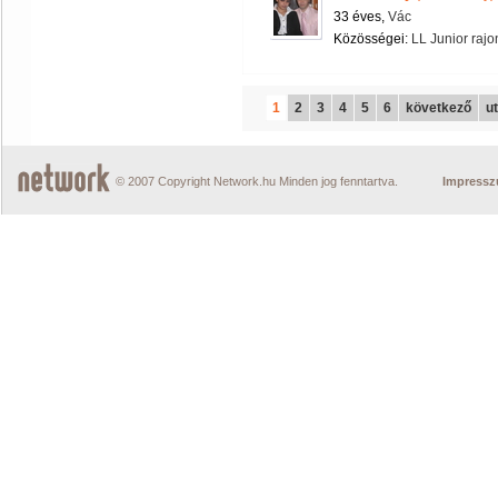
33 éves,
Vác
Közösségei:
LL Junior rajo
1
2
3
4
5
6
következő
u
© 2007 Copyright Network.hu Minden jog fenntartva.
Impress