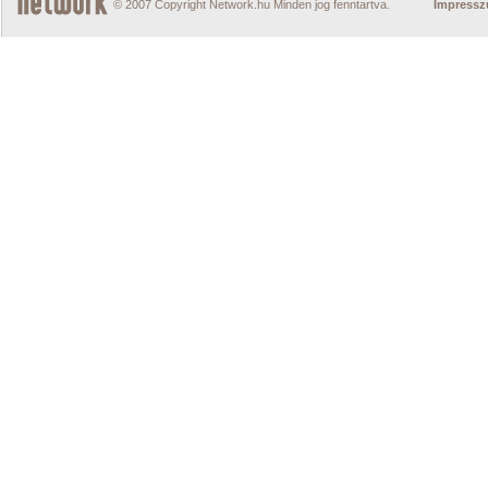
© 2007 Copyright Network.hu Minden jog fenntartva.
Impress