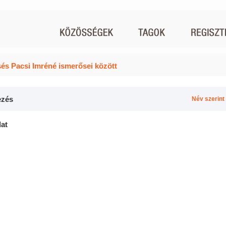
és Pacsi Imréné ismerősei között
zés
Név szerint
lat