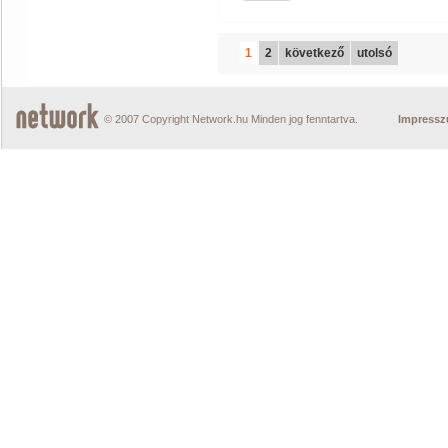
1
2
következő
utolsó
© 2007 Copyright Network.hu Minden jog fenntartva.
Impress