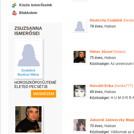
Közös ismerőseink
Blokkolom
Heutschy Csabáné
(heuts
78 éves,
Hatvan
ZSUZSANNA
ISMERŐSEI
Himer József
(himes)
75 éves,
Hatvan
Közösségei:
Az univerzum 
Szakálné
Berényi Mária
HOROSZKÓPGYŰJTEMÉNY-
Horváth Erika
(herika777)
ÉLETED PECSÉTJE
49 éves,
Hatvan
Közösségei:
H U M O R R A
Jakusné Jaloveczky Mag
70 éves,
Hatvan
Közösségei:
Változnak az 