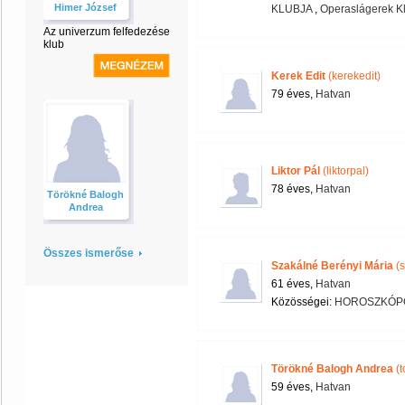
Himer József
KLUBJA
,
Operaslágerek K
Az univerzum felfedezése
klub
Kerek Edit
(kerekedit)
79 éves,
Hatvan
Liktor Pál
(liktorpal)
78 éves,
Hatvan
Törökné Balogh
Andrea
Összes ismerőse
Szakálné Berényi Mária
(s
61 éves,
Hatvan
Közösségei:
HOROSZKÓPG
Törökné Balogh Andrea
(t
59 éves,
Hatvan