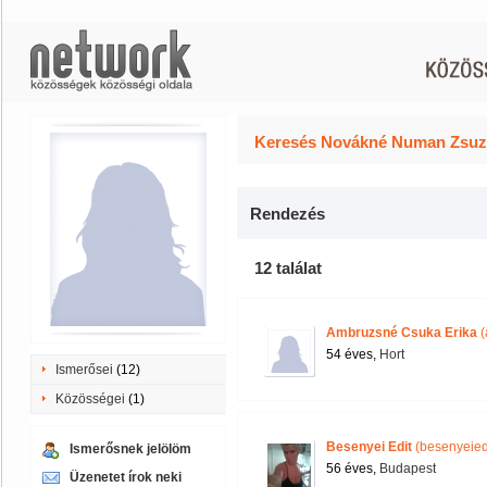
Keresés Novákné Numan Zsuzs
Rendezés
12 találat
Ambruzsné Csuka Erika
(
54 éves,
Hort
Ismerősei
(12)
Közösségei
(1)
Besenyei Edit
(besenyeied
Ismerősnek jelölöm
56 éves,
Budapest
Üzenetet írok neki