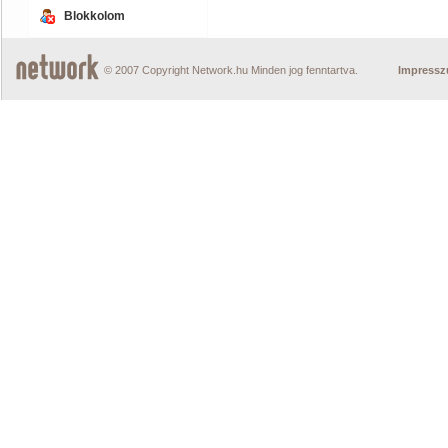
Blokkolom
© 2007 Copyright Network.hu Minden jog fenntartva.
Impress