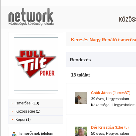
Keresés Nagy Renátó ismerőse
Rendezés
13 találat
Csák János
(James87)
39 éves,
Hegyeshalom
Ismerősei
(13)
Közösségei:
Hegyeshalom 
Közösségei
(1)
Képei
(1)
Dér Krisztián
(kder75)
Ismerősnek jelölöm
50 éves,
Hegyeshalom