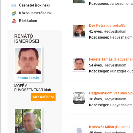
Közösségei:
Jánossomorja
Üzenetet írok neki
Közös ismerőseink
Blokkolom
Dér Petra
(derpetra85)
41 éves,
Hegyeshalom
RENÁTÓ
Közösségei:
Hegyeshalom 
ISMERŐSEI
Fekete Tamás
(Hegyeshal
54 éves,
Hegyeshalom
Közösségei:
Kunsziget klu
Fekete Tamás
MOFÉM
FÚVÓSZENEKAR klub
Hegyeshalom Vasutas Spo
36 éves,
Hegyeshalom
Közösségei:
Hegyeshalom 
Koloszár Milán
(Bacardi)