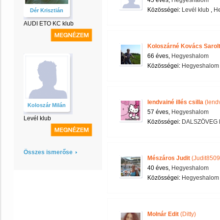
45 éves,
Hegyeshalom
Közösségei:
Levél klub
,
He
Dér Krisztián
AUDI ETO KC klub
Koloszárné Kovács Sarol
66 éves,
Hegyeshalom
Közösségei:
Hegyeshalom 
lendvainé illés csilla
(lendv
Koloszár Milán
57 éves,
Hegyeshalom
Levél klub
Közösségei:
DALSZÖVEG k
Összes ismerőse
Mészáros Judit
(Judit8509
40 éves,
Hegyeshalom
Közösségei:
Hegyeshalom 
Molnár Edit
(Ditty)