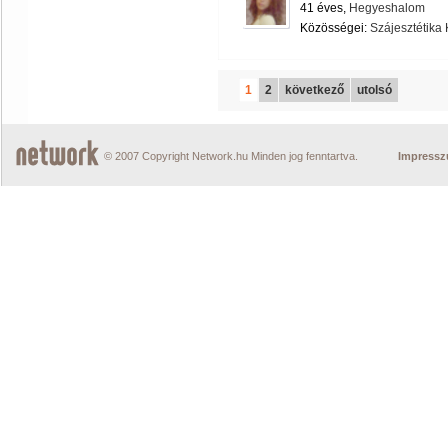
41 éves,
Hegyeshalom
Közösségei:
Szájesztétika 
1
2
következő
utolsó
© 2007 Copyright Network.hu Minden jog fenntartva.
Impress