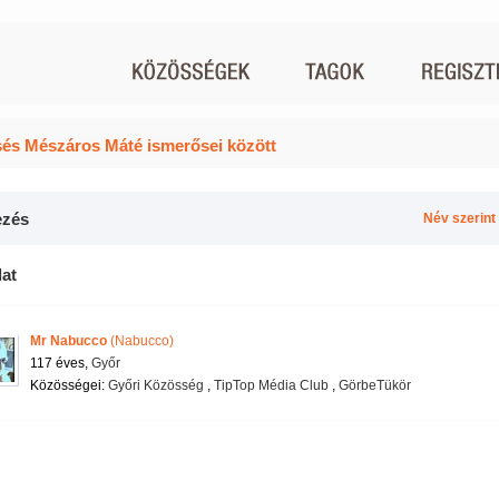
és Mészáros Máté ismerősei között
zés
Név szerint
lat
Mr Nabucco
(Nabucco)
117 éves,
Győr
Közösségei:
Győri Közösség
,
TipTop Média Club
,
GörbeTükör