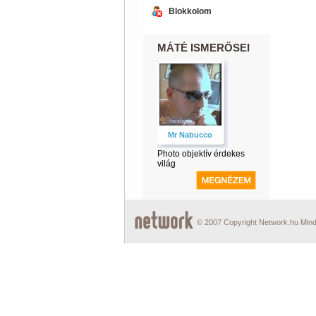
Blokkolom
MÁTÉ ISMERŐSEI
Mr Nabucco
Photo objektív érdekes
világ
© 2007 Copyright Network.hu Minde