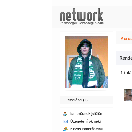
Keres
Rende
1 talá
Ismerősei
(1)
Ismerősnek jelölöm
Üzenetet írok neki
Közös ismerőseink