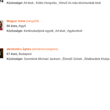
Közösségei:
Art klub
,
Kötés-Horgolás
,
Hímző és más kézimunkák klub
Magyar Anna
(varga59)
66 éves,
Algyő
Közösségei:
Kertészkedjünk együtt
,
Art klub
,
Agykontroll
pleskonics ágnes
(pleskonicsaagnes)
67 éves,
Budapest
Közösségei:
Szeretünk Michael Jackson
,
Ébredő Szívek
,
Állatbarátok Klubja