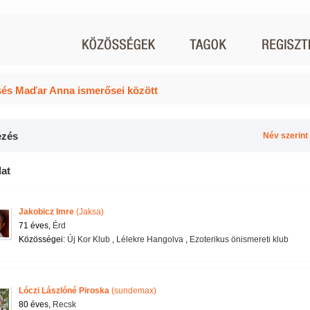
és Maďar Anna ismerősei között
zés
Név szerint
lat
Jakobicz Imre
(Jaksa)
71 éves,
Érd
Közösségei:
Új Kor Klub
,
Lélekre Hangolva
,
Ezoterikus önismereti klub
Lóczi Lászlóné Piroska
(sundemax)
80 éves,
Recsk