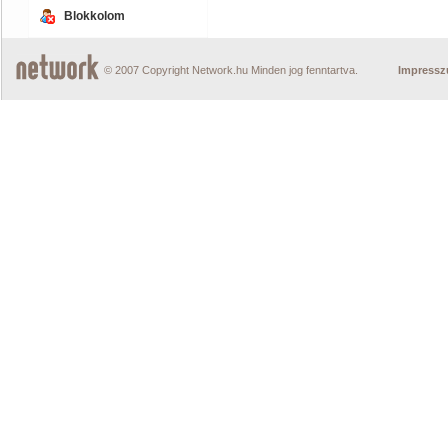
Blokkolom
© 2007 Copyright Network.hu Minden jog fenntartva.
Impress