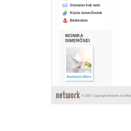
Üzenetet írok neki
Közös ismerőseink
Blokkolom
MONIKA
ISMERŐSEI
Batfalszki Mária
© 2007 Copyright Network.hu Minde