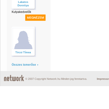
Lakatos
Dorottya
Kutyakedvelők
Tircsi Tímea
Összes ismerőse
© 2007 Copyright Network.hu Minden jog fenntartva.
Impress