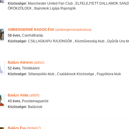
Közösségei:
Manchester United Fan Club
,
ELFELEJTETT DALLAMOK SAN
ÖRÖKZÖLDEK
,
Bajnokok Ligája Rajongók
AMBERGERNÉ RADOS ÉVA
(ambergerneradoseva)
58 éves,
Cserháthaláp
Közösségei:
CSILLAGKAPU RAJONGÓK
,
Kézművesség klub
,
Gyűrűk Ura kl
Balázs Adrienn
(adisz)
52 éves,
Törökbálint
Közösségei:
Sétarepülés klub
,
Családosok Közössége
,
Fogyókúra klub
Balázs Attila
(ati00)
43 éves,
Pusztamagyaród
Közösségei:
Balázsok
Balázs Éva
(tintam7)