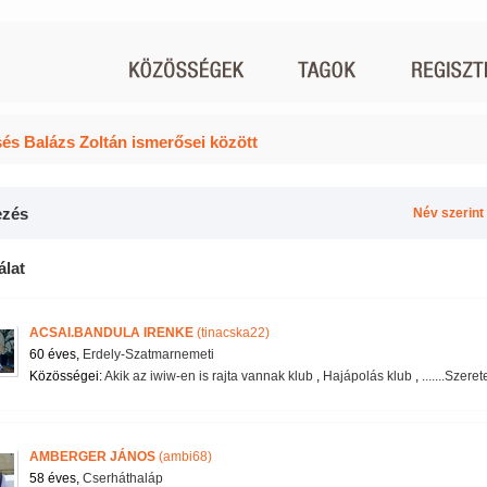
és Balázs Zoltán ismerősei között
zés
Név szerint
álat
ACSAI.BANDULA IRENKE
(tinacska22)
60 éves,
Erdely-Szatmarnemeti
Közösségei:
Akik az iwiw-en is rajta vannak klub
,
Hajápolás klub
,
.......Szeretet
AMBERGER JÁNOS
(ambi68)
58 éves,
Cserháthaláp