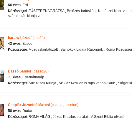
66 éves,
Érd
Közösségei:
FŰSZEREK VARÁZSA
,
Befőzés-tartósítás
,
Kertészet klub- valam
szórakozás klubja volt.
baranyi józsef
(boc24)
43 éves,
Ecseg
Közösségei:
Mozgáskorlátozott
,
Bajnokok Ligája Rajongók
,
Roma Közösség 
Bazsó Sándor
(bazso20)
71 éves,
Cserháthaláp
Közösségei:
Suzukisok Klubja
,
Akik az iwiw-en is rajta vannak klub
,
Sláger k
Csaplár Józsefné Marcsi
(csaplarjozsefne)
58 éves,
Dudar
Közösségei:
ROMA VILÁG
,
Jézus Krisztus barátai.
,
A Szent Biblia olvasói.