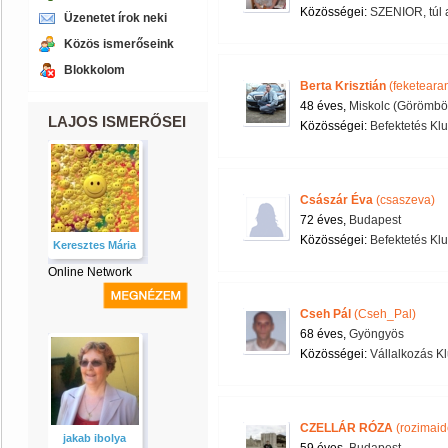
Közösségei:
SZENIOR, túl 
Üzenetet írok neki
Közös ismerőseink
Blokkolom
Berta Krisztián
(feketeara
48 éves,
Miskolc (Görömbö
LAJOS ISMERŐSEI
Közösségei:
Befektetés Kl
Császár Éva
(csaszeva)
72 éves,
Budapest
Közösségei:
Befektetés Kl
Keresztes Mária
Online Network
Cseh Pál
(Cseh_Pal)
68 éves,
Gyöngyös
Közösségei:
Vállalkozás K
CZELLÁR RÓZA
(rozimaid
jakab ibolya