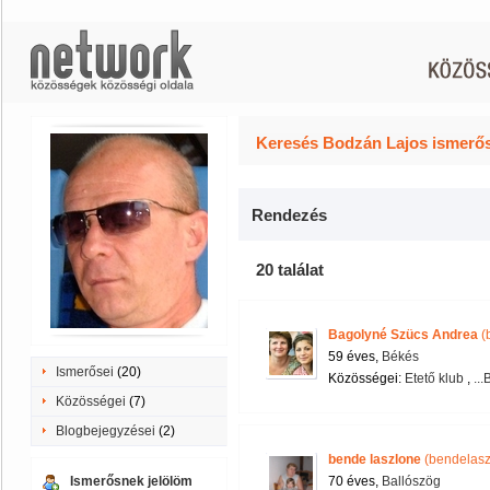
Keresés Bodzán Lajos ismerős
Rendezés
20 találat
Bagolyné Szücs Andrea
(
59 éves,
Békés
Ismerősei
(20)
Közösségei:
Etető klub
,
..
Közösségei
(7)
Blogbejegyzései
(2)
bende laszlone
(bendelasz
Ismerősnek jelölöm
70 éves,
Ballószög