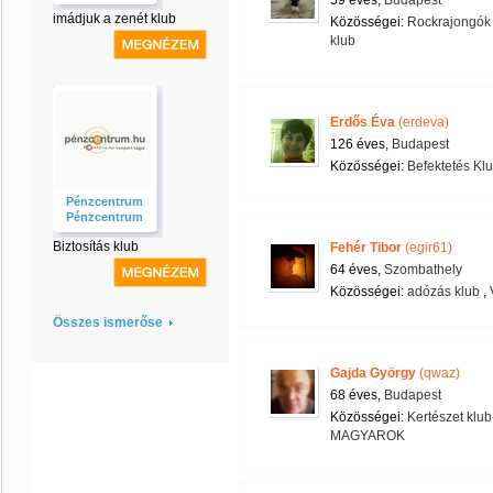
59 éves,
Budapest
imádjuk a zenét klub
Közösségei:
Rockrajongók 
klub
Erdős Éva
(erdeva)
126 éves,
Budapest
Közösségei:
Befektetés Kl
Pénzcentrum
Pénzcentrum
Biztosítás klub
Fehér Tibor
(egir61)
64 éves,
Szombathely
Közösségei:
adózás klub
,
Összes ismerőse
Gajda György
(qwaz)
68 éves,
Budapest
Közösségei:
Kertészet klub
MAGYAROK