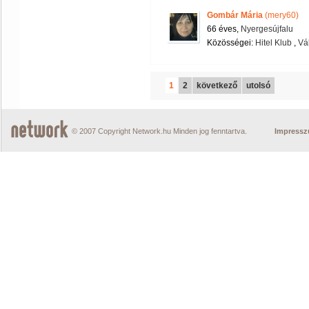
Gombár Mária
(mery60)
66 éves,
Nyergesújfalu
Közösségei:
Hitel Klub
,
Vá
1
2
következő
utolsó
© 2007 Copyright Network.hu Minden jog fenntartva.
Impress