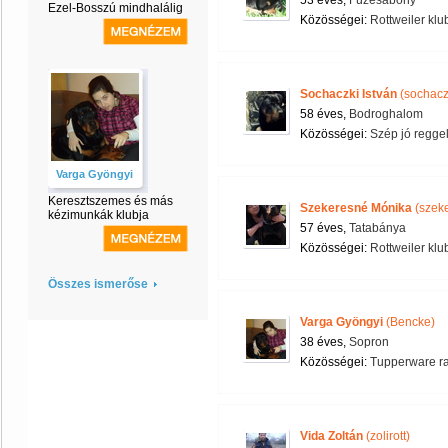
53 éves,
Füzesabony
Ezel-Bosszú mindhalálig
Közösségei:
Rottweiler klu
Sochaczki István
(sochacz
58 éves,
Bodroghalom
Közösségei:
Szép jó reggel
Varga Gyöngyi
Keresztszemes és más
Szekeresné Mónika
(szek
kézimunkák klubja
57 éves,
Tatabánya
Közösségei:
Rottweiler klu
Összes ismerőse
Varga Gyöngyi
(Bencke)
38 éves,
Sopron
Közösségei:
Tupperware r
Vida Zoltán
(zolirott)