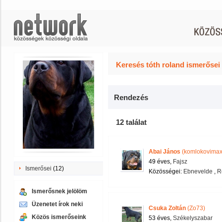
Keresés tóth roland ismerősei
Rendezés
12 találat
Abai János
(komlokovimax
49 éves,
Fajsz
Ismerősei
(12)
Közösségei:
Ebnevelde
,
R
Ismerősnek jelölöm
Üzenetet írok neki
Csuka Zoltán
(Zo73)
Közös ismerőseink
53 éves,
Székelyszabar