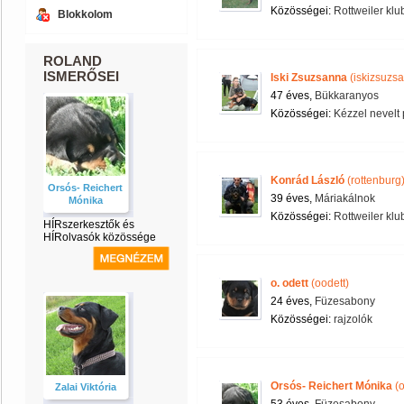
Közösségei:
Rottweiler klu
Blokkolom
ROLAND
ISMERŐSEI
Iski Zsuzsanna
(iskizsuzs
47 éves,
Bükkaranyos
Közösségei:
Kézzel nevelt
Konrád László
(rottenburg
Orsós- Reichert
39 éves,
Máriakálnok
Mónika
Közösségei:
Rottweiler klu
HÍRszerkesztők és
HÍRolvasók közössége
o. odett
(oodett)
24 éves,
Füzesabony
Közösségei:
rajzolók
Orsós- Reichert Mónika
(o
Zalai Viktória