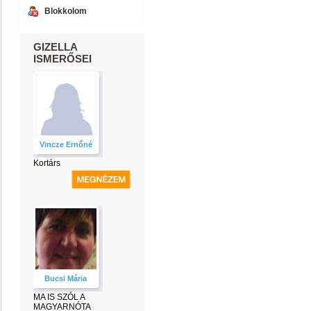
Blokkolom
GIZELLA
ISMERŐSEI
Vincze Ernőné
Kortárs
Bucsi Mária
MA IS SZÓL A
MAGYARNÓTA