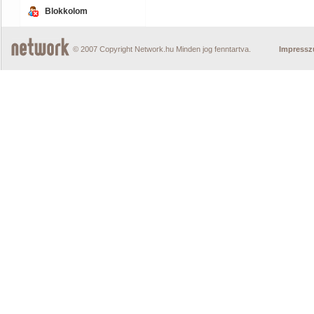
Blokkolom
© 2007 Copyright Network.hu Minden jog fenntartva.
Impress