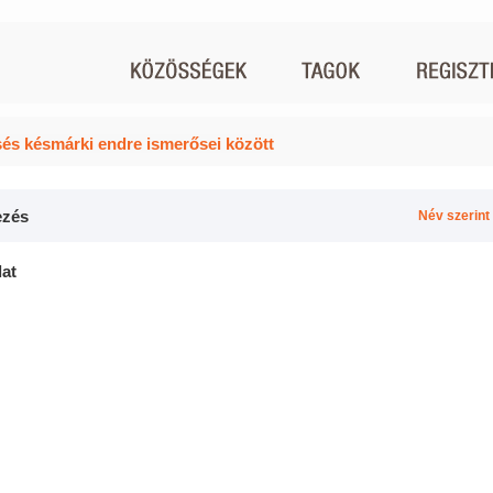
és késmárki endre ismerősei között
zés
Név szerint
lat